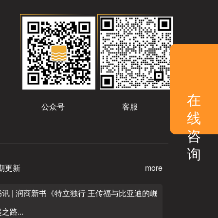
在
公众号
客服
线
咨
询
期更新
more
书讯 | 润商新书《特立独行 王传福与比亚迪的崛
之路...