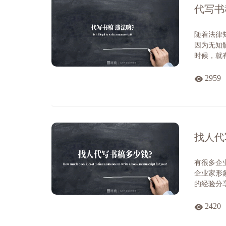
代写书
随着法律
因为无知
时候，就
2959
找人代
有很多企
企业家形
的经验分
2420