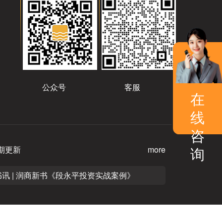
公众号
客服
在
线
咨
询
期更新
more
书讯 | 润商新书《段永平投资实战案例》