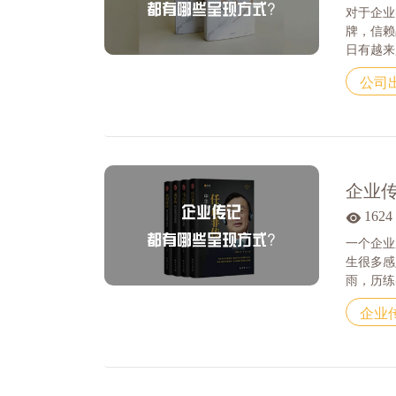
对于企业
牌，信赖
日有越来越
公司
企业
1624
一个企业
生很多感
雨，历练出
企业