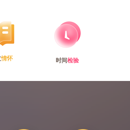
文
情怀
时间
检验