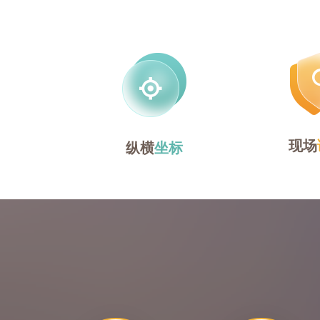
现场
纵横
坐标